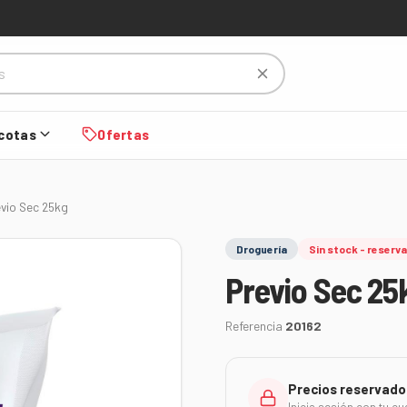
cotas
Ofertas
evio Sec 25kg
Droguería
Sin stock - reserva
Previo Sec 25
Referencia
20162
Precios reservado