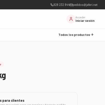
928 232 844
pedidos@jaferi.net
Acceder
Iniciar sesión
Todos los productos
r
kg
s para clientes