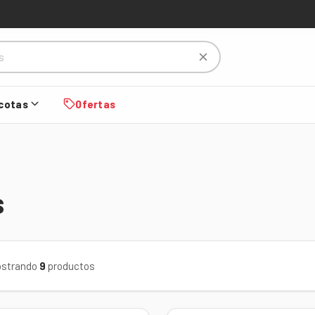
cotas
Ofertas
s
strando
9
productos