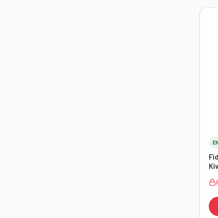
E
Fi
Ki