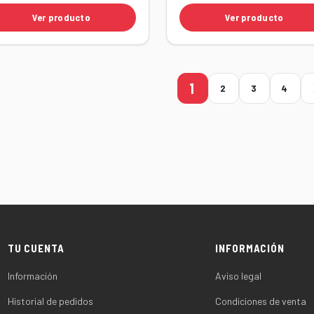
Ver producto
Ver producto
1
2
3
4
TU CUENTA
INFORMACIÓN
Información
Aviso legal
Historial de pedidos
Condiciones de venta