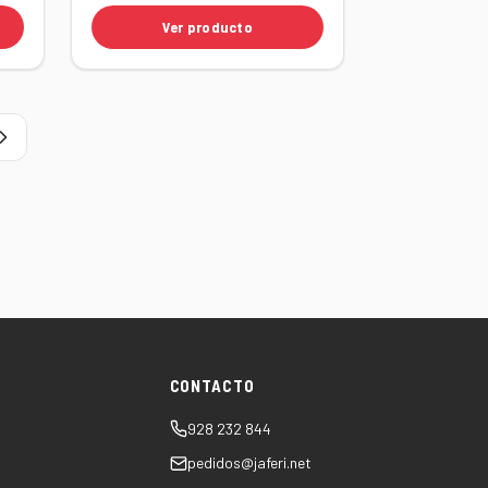
Ver producto
CONTACTO
928 232 844
pedidos@jaferi.net